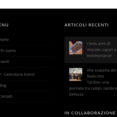
ENU
ARTICOLI RECENTI
Home
Cento anni di
miscele, sapori e
Chi siamo
testimonianze
Eventi
Alla scoperta del
Calendario Eventi
Radicchio
Tardivo: una
Blog
giornata tra campi, tavola e
bellezza
Contatti
IN COLLABORAZIONE