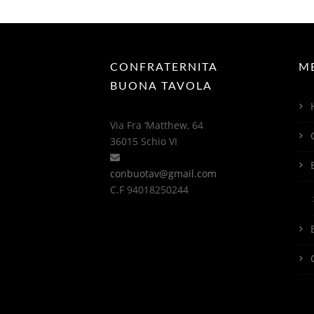
CONFRATERNITA
M
BUONA TAVOLA
Via Fra ‘Matthew, 64
36015 Schio VI
conbuotav@gmail.com
C.F 94018250244