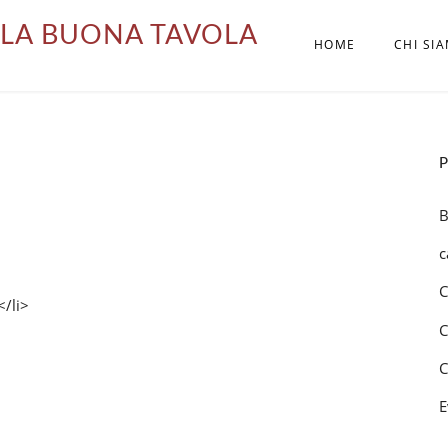
LA BUONA TAVOLA
HOME
CHI SI
B
c
C
</li>
C
C
E