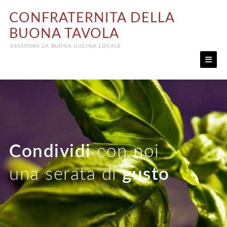
Skip
CONFRATERNITA DELLA
to
content
BUONA TAVOLA
ASSAPORA LA BUONA CUCINA LOCALE
Condividi
con noi
una serata di
gusto