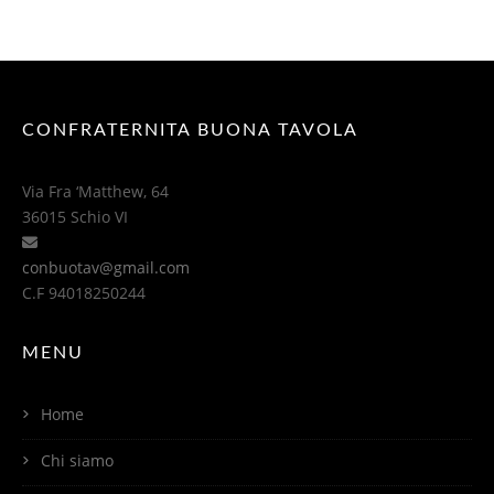
CONFRATERNITA BUONA TAVOLA
Via Fra ‘Matthew, 64
36015 Schio VI
conbuotav@gmail.com
C.F 94018250244
MENU
Home
Chi siamo