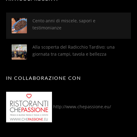
Cento anni di miscele, sapori e
testimonianze
Alla scoperta del Radicchio Tardivo: una
giornata tra campi, tavola e bellezza
IN COLLABORAZIONE CON
http://www.chepassione.eu/