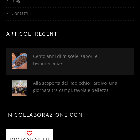
Blog
Contatti
ARTICOLI RECENTI
Cento anni di miscele, sapori e
testimonianze
Alla scoperta del Radicchio Tardivo: una
giornata tra campi, tavola e bellezza
IN COLLABORAZIONE CON