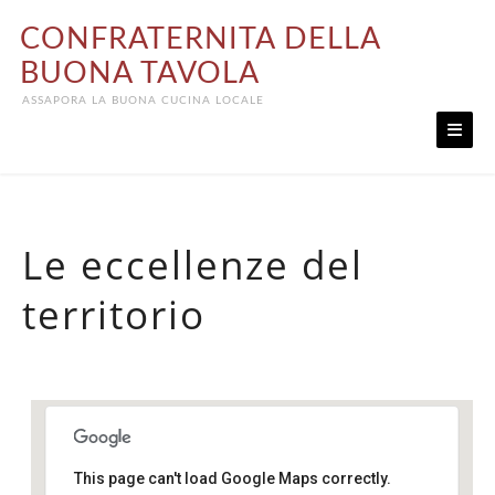
Skip
CONFRATERNITA DELLA
to
content
BUONA TAVOLA
ASSAPORA LA BUONA CUCINA LOCALE
Le eccellenze del
territorio
This page can't load Google Maps correctly.
Ristorante Alla Palazzina Da