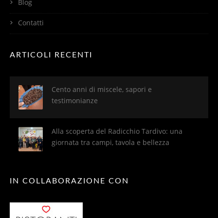
Blog
Contatti
ARTICOLI RECENTI
Cento anni di miscele, sapori e
testimonianze
Alla scoperta del Radicchio Tardivo: una
giornata tra campi, tavola e bellezza
IN COLLABORAZIONE CON