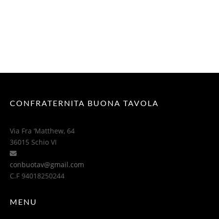
CONFRATERNITA BUONA TAVOLA
Via Fra ‘Matthew, 64
36015 Schio VI
conbuotav@gmail.com
C.F 94018250244
MENU