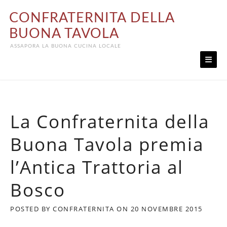
Skip
CONFRATERNITA DELLA
to
content
BUONA TAVOLA
ASSAPORA LA BUONA CUCINA LOCALE
La Confraternita della
Buona Tavola premia
l’Antica Trattoria al
Bosco
POSTED BY
CONFRATERNITA
ON
20 NOVEMBRE 2015