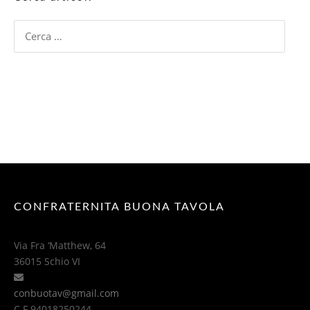
Ricerca
per:
CONFRATERNITA BUONA TAVOLA
Via Fra ‘Matthew, 64
36015 Schio VI
conbuotav@gmail.com
C.F 94018250244