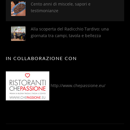
Cento anni di miscele, sapori e
testimonianze
Alla scoperta del Radicchio Tardivo: una
giornata tra campi, tavola e bellezza
IN COLLABORAZIONE CON
http://www.chepassione.eu/