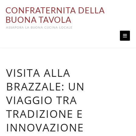
Skip
CONFRATERNITA DELLA
to
content
BUONA TAVOLA
ASSAPORA LA BUONA CUCINA LOCALE
VISITA ALLA
BRAZZALE: UN
VIAGGIO TRA
TRADIZIONE E
INNOVAZIONE