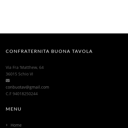
CONFRATERNITA BUONA TAVOLA
Via Fra ‘Matthew, 64
36015 Schio VI
conbuotav@gmail.com
C.F 94018250244
MENU
Home