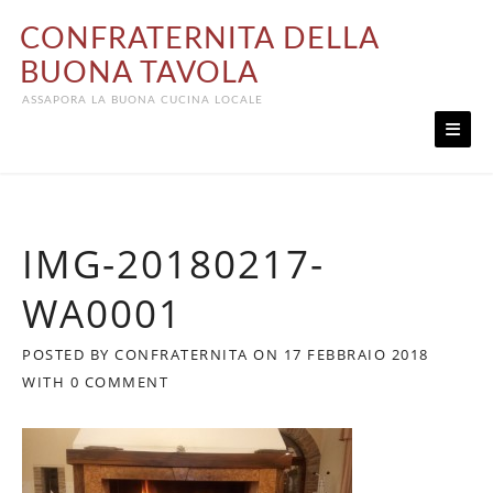
Skip
CONFRATERNITA DELLA
to
content
BUONA TAVOLA
ASSAPORA LA BUONA CUCINA LOCALE
IMG-20180217-
WA0001
POSTED BY
CONFRATERNITA
ON
17 FEBBRAIO 2018
WITH
0 COMMENT