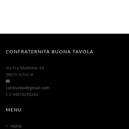
CONFRATERNITA BUONA TAVOLA
Via Fra ‘Matthew, 64
36015 Schio VI
conbuotav@gmail.com
C.F 94018250244
MENU
Home