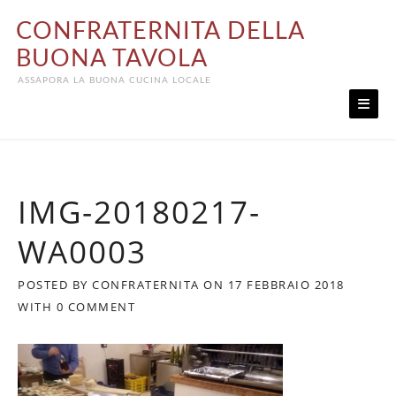
Skip
CONFRATERNITA DELLA
to
content
BUONA TAVOLA
ASSAPORA LA BUONA CUCINA LOCALE
IMG-20180217-
WA0003
POSTED BY
CONFRATERNITA
ON
17 FEBBRAIO 2018
WITH
0 COMMENT