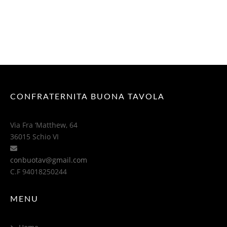
CONFRATERNITA BUONA TAVOLA
Via Fra ‘Matthew, 64
36015 Schio VI
conbuotav@gmail.com
C.F 94018250244
MENU