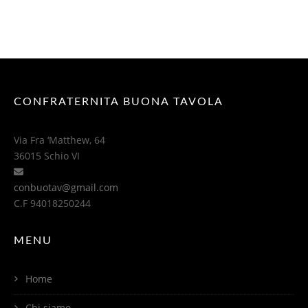
CONFRATERNITA BUONA TAVOLA
Via Fra ‘Matthew, 64
36015 Schio VI
conbuotav@gmail.com
C.F 94018250244
MENU
Home
Chi siamo