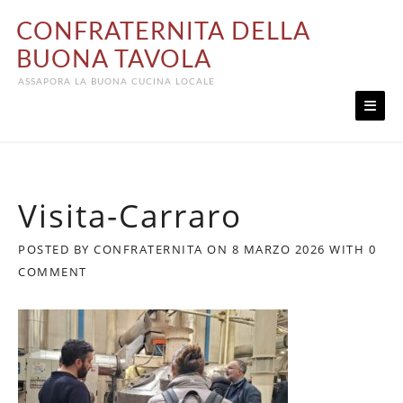
Skip
CONFRATERNITA DELLA
to
content
BUONA TAVOLA
ASSAPORA LA BUONA CUCINA LOCALE
Visita-Carraro
POSTED BY
CONFRATERNITA
ON
8 MARZO 2026
WITH
0
COMMENT