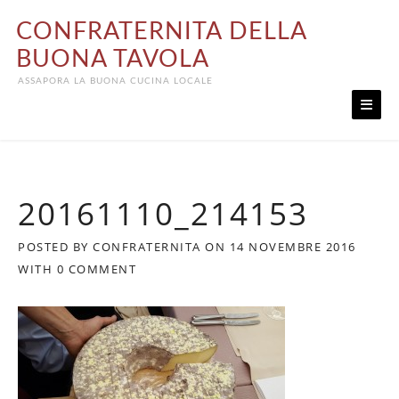
Skip
CONFRATERNITA DELLA
to
content
BUONA TAVOLA
ASSAPORA LA BUONA CUCINA LOCALE
20161110_214153
POSTED BY
CONFRATERNITA
ON
14 NOVEMBRE 2016
WITH
0 COMMENT