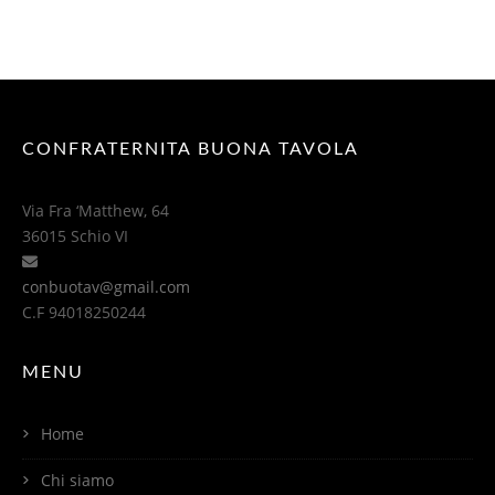
CONFRATERNITA BUONA TAVOLA
Via Fra ‘Matthew, 64
36015 Schio VI
conbuotav@gmail.com
C.F 94018250244
MENU
Home
Chi siamo