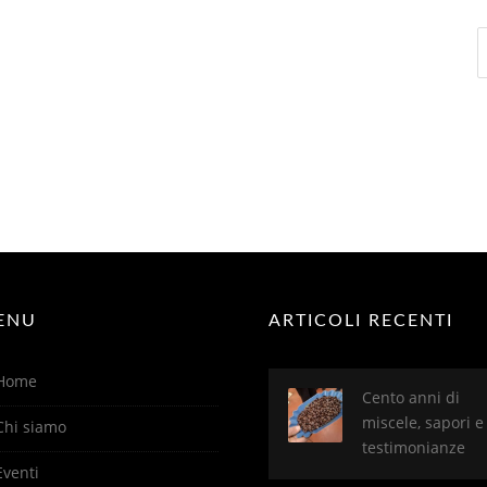
R
p
ENU
ARTICOLI RECENTI
Home
Cento anni di
miscele, sapori e
Chi siamo
testimonianze
Eventi