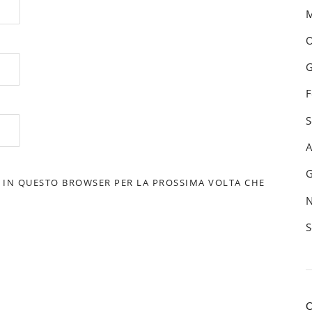
M
O
G
F
S
A
G
B IN QUESTO BROWSER PER LA PROSSIMA VOLTA CHE
N
S
C