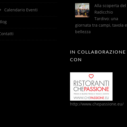
Alla scoperta del
Calendario Eventi
Radicchio
Tardivo: una
Blog
giornata tra campi, tavola e
bellezza
Contatti
IN COLLABORAZIONE
CON
http://www.chepassione.eu/