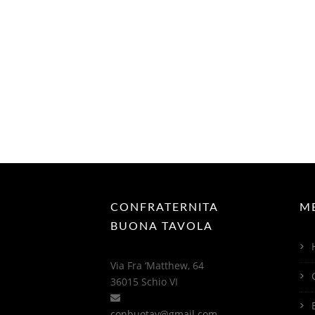
CONFRATERNITA
M
BUONA TAVOLA
Via Fra ‘Matthew, 64
36015 Schio VI
conbuotav@gmail.com