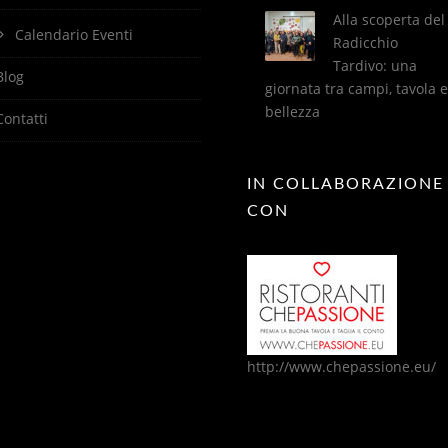
Alla scoperta del
Calendario Eventi
Radicchio
Tardivo: una
Blog
giornata tra campi, tavola e
bellezza
Contatti
IN COLLABORAZIONE
CON
http://www.chepassione.eu/