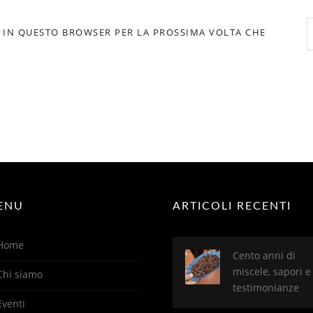
R
B IN QUESTO BROWSER PER LA PROSSIMA VOLTA CHE
p
ENU
ARTICOLI RECENTI
Home
Cento anni di
miscele, sapori e
Chi siamo
testimonianze
Eventi