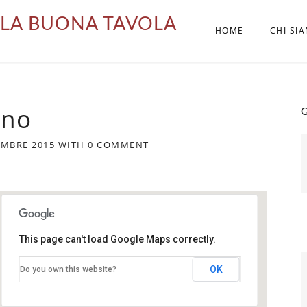
LA BUONA TAVOLA
HOME
CHI SI
ino
G
MBRE 2015
WITH
0 COMMENT
This page can't load Google Maps correctly.
Romano d'Ezzelino
OK
Do you own this website?
Viale Europa, 3 - Romano d'Ezzelino
Eventi