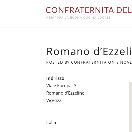
Skip
CONFRATERNITA DEL
to
content
ASSAPORA LA BUONA CUCINA LOCALE
Romano d’Ezzel
POSTED BY
CONFRATERNITA
ON
8 NOVE
Indirizzo
Viale Europa, 3
Romano d'Ezzelino
Vicenza
Italia