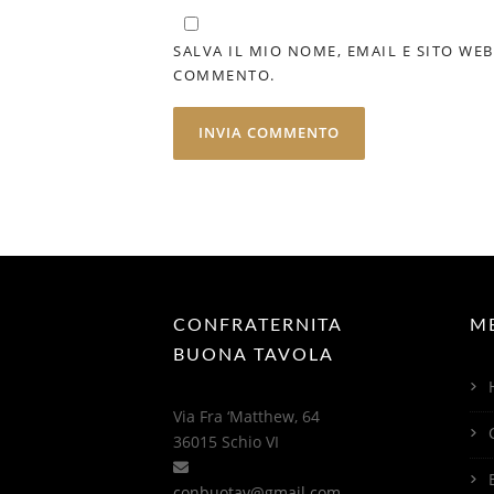
SALVA IL MIO NOME, EMAIL E SITO WE
COMMENTO.
CONFRATERNITA
M
BUONA TAVOLA
Via Fra ‘Matthew, 64
36015 Schio VI
conbuotav@gmail.com