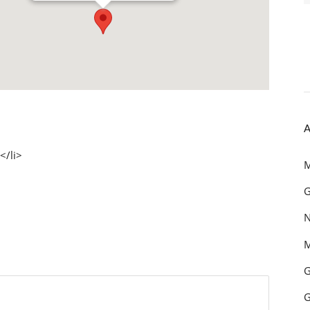
A
</li>
M
G
N
M
G
G