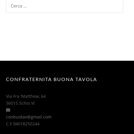
Ricerca
per:
CONFRATERNITA BUONA TAVOLA
Via Fra ‘Matthew, 64
36015 Schio VI
conbuotav@gmail.com
C.F 94018250244