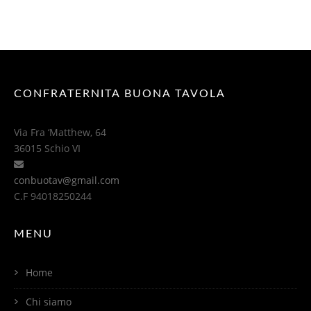
CONFRATERNITA BUONA TAVOLA
Via Fra ‘Matthew, 64
36015 Schio VI
conbuotav@gmail.com
C.F 94018250244
MENU
Home
Chi siamo