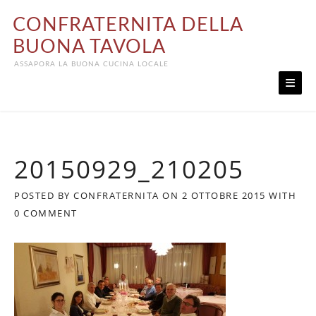
Skip
CONFRATERNITA DELLA
to
content
BUONA TAVOLA
ASSAPORA LA BUONA CUCINA LOCALE
20150929_210205
POSTED BY
CONFRATERNITA
ON
2 OTTOBRE 2015
WITH
0 COMMENT