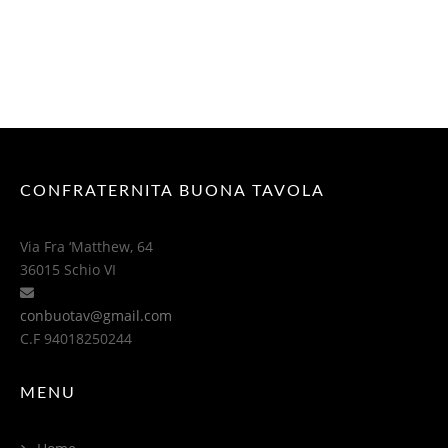
CONFRATERNITA BUONA TAVOLA
Via Fra ‘Matthew, 64
36015 Schio VI
conbuotav@gmail.com
C.F 94018250244
MENU