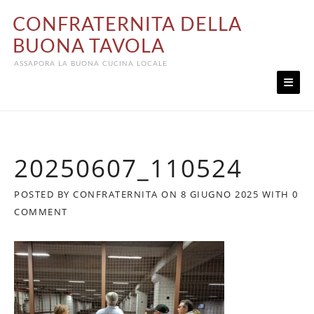
Skip
CONFRATERNITA DELLA
to
content
BUONA TAVOLA
ASSAPORA LA BUONA CUCINA LOCALE
20250607_110524
POSTED BY
CONFRATERNITA
ON
8 GIUGNO 2025
WITH
0
COMMENT