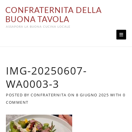
Skip
CONFRATERNITA DELLA
to
content
BUONA TAVOLA
ASSAPORA LA BUONA CUCINA LOCALE
IMG-20250607-
WA0003-3
POSTED BY
CONFRATERNITA
ON
8 GIUGNO 2025
WITH
0
COMMENT