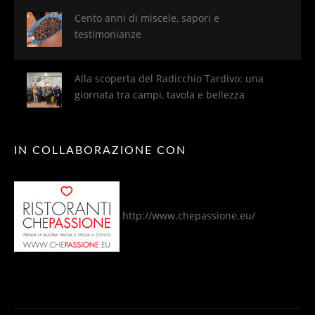
Cento anni di miscele, sapori e
testimonianze
Alla scoperta del Radicchio Tardivo: una
giornata tra campi, tavola e bellezza
IN COLLABORAZIONE CON
http://www.chepassione.eu/