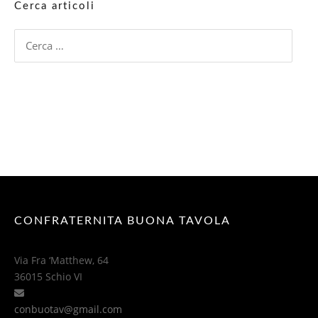
Cerca articoli
Ricerca
per:
CONFRATERNITA BUONA TAVOLA
Via Fra ‘Matthew, 64
36015 Schio VI
conbuotav@gmail.com