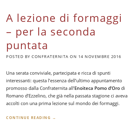
O
R
A lezione di formaggi
A
N
T
– per la seconda
I
C
puntata
H
E
POSTED BY
CONFRATERNITA
ON
14 NOVEMBRE 2016
P
A
S
Una serata conviviale, partecipata e ricca di spunti
S
interessanti: questa l’essenza dell’ultimo appuntamento
I
O
promosso dalla Confraternita all’
Enoiteca Pomo d’Oro
di
N
Romano d’Ezzelino, che già nella passata stagione ci aveva
E
accolti con una prima lezione sul mondo dei formaggi.
,
A
S
“
CONTINUE READING
→
S
A
E
L
G
E