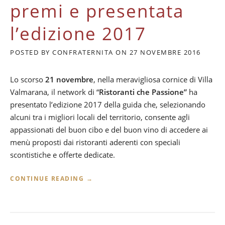
premi e presentata
I
D
l’edizione 2017
E
L
L
POSTED BY
CONFRATERNITA
ON
27 NOVEMBRE 2016
A
L
Lo scorso
21 novembre
, nella meravigliosa cornice di Villa
O
I
Valmarana, il network di “
Ristoranti che Passione”
ha
R
presentato l’edizione 2017 della guida che, selezionando
A
alcuni tra i migliori locali del territorio, consente agli
”
appassionati del buon cibo e del buon vino di accedere ai
menù proposti dai ristoranti aderenti con speciali
scontistiche e offerte dedicate.
“
CONTINUE READING
→
R
I
S
T