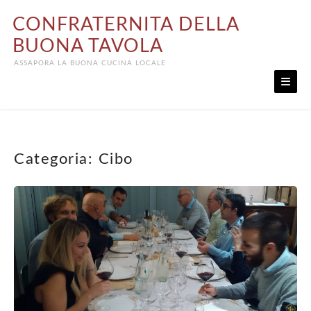
Skip
CONFRATERNITA DELLA
to
content
BUONA TAVOLA
ASSAPORA LA BUONA CUCINA LOCALE
Categoria:
Cibo