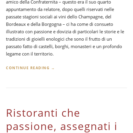
amico della Confraternita – questo era il suo quarto
appuntamento da relatore, dopo quelli riservati nelle
passate stagioni sociali ai vini dello Champagne, del
Bordeaux e della Borgogna – ci ha come di consueto
illustrato con passione e dovizia di particolari le storie e le
tradizioni di gioielli enologici che sono il frutto di un
passato fatto di castelli, borghi, monasteri e un profondo
legame con il territorio.
“
CONTINUE READING
→
A
C
E
N
A
C
Ristoranti che
O
I
V
passione, assegnati i
I
N