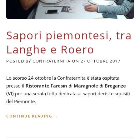
Sapori piemontesi, tra
Langhe e Roero
POSTED BY
CONFRATERNITA
ON
27 OTTOBRE 2017
Lo scorso 24 ottobre la Confraternita è stata ospitata
presso il
Ristorante Faresin di Maragnole di Breganze
(VI)
per una serata tutta dedicata ai sapori decisi e squisiti
del Piemonte.
“
CONTINUE READING
→
S
A
P