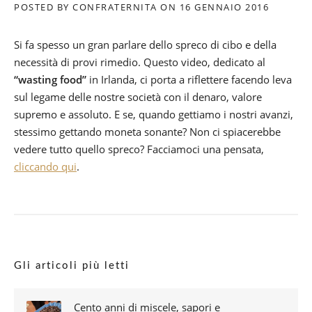
POSTED BY
CONFRATERNITA
ON
16 GENNAIO 2016
’
E
E
C
D
O
Si fa spesso un gran parlare dello spreco di cibo e della
I
N
necessità di provi rimedio. Questo video, dedicato al
Z
D
I
A
“wasting food”
in Irlanda, ci porta a riflettere facendo leva
O
P
sul legame delle nostre società con il denaro, valore
N
U
supremo e assoluto. E se, quando gettiamo i nostri avanzi,
E
N
stessimo gettando moneta sonante? Non ci spiacerebbe
2
T
0
A
vedere tutto quello spreco? Facciamoci una pensata,
1
T
cliccando qui
.
7
A
”
”
Gli articoli più letti
Cento anni di miscele, sapori e