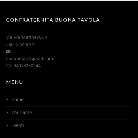
CONFRATERNITA BUONA TAVOLA
Via Fra ‘Matthew, 64
36015 Schio VI
conbuotav@gmail.com
C.F 94018250244
MENU
Home
Chi siamo
Eventi